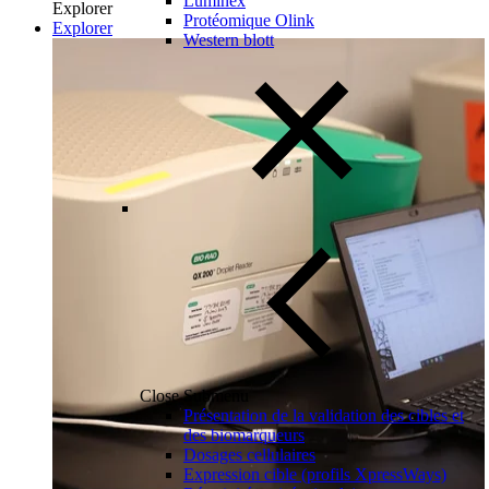
Luminex
Explorer
Protéomique Olink
Explorer
Western blott
Close Submenu
Présentation de la validation des cibles et
des biomarqueurs
Dosages cellulaires
Expression cible (profils XpressWays)