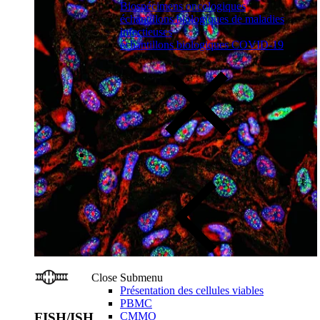
Biospécimens oncologiques
échantillons biologiques de maladies
infectieuses
échantillons biologiques COVID-19
Close Submenu
Présentation des cellules viables
PBMC
CMMO
FISH/ISH