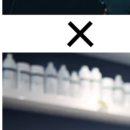
Cytométrie de flux en thérapie cellulaire
Tri cellulaire par cytométrie de flux
Close Submenu
Aperçu de l'analyse de biopsie tissulaire
Immunohistochimie
Multiplex Immunofluorescence
Services de pathologie