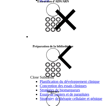
eCTD
Extraction d'ADN/ARN
Préparation de la bibliothèque
Close Submenu
Planification du développement clinique
Conception des essais cliniques
Stratégies de biomarqueurs
Séquence
Essais de paniers et de parapluies
Stratégies de thérapie cellulaire et génique