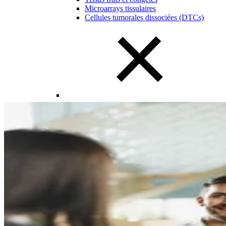
Microarrays tissulaires
Cellules tumorales dissociées (DTCs)
Close Submenu
Présentation du sang, des biofluides et des
dérivés
Plasma humain
Sang complet