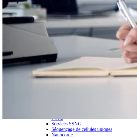
Biospécimens pour biopsie liquide
Consulter Precision pour un plan
personnalisé
Les scientifiques des laboratoires spécialisés de Precision adoptent
une approche collaborative et consultative des projets et peuvent
fournir des recommandations sur les stratégies de dosage des
biomarqueurs et leur mise en œuvre, comme le choix de la meilleure
plate-forme génomique pour votre étude.
Les services peuvent être fournis individuellement ou dans le cadre
d'une offre globale de développement thérapeutique comprenant des
essais de biomarqueurs et des essais cliniques.
Close Submenu
Découvrez les capacités des laboratoires de Precision
Présentation des services de génomique
PCRdd
PCRq
Services SSNG
Séquençage de cellules uniques
Nanocorde