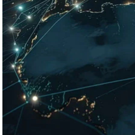
Tests de surveillance immunitaire
personnalisés
Biospécimens de PBMC
Mener des essais multi-sites dans le
monde entier
Nos services NGS soutiennent la recherche préclinique et clinique, y
compris les études multi-sites, menées partout dans le monde.
Close Submenu
Présentation des services de cytométrie de
flux
Cytométrie de flux spectrale
Essais de flux d'occupation des récepteurs