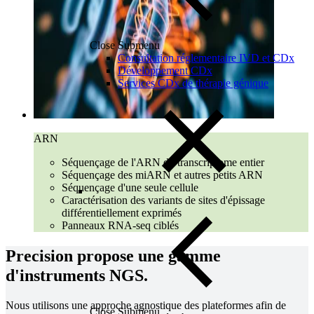
Close Submenu
Consultation réglementaire IVD et CDx
Développement CDx
Services CDx de thérapie génique
ARN
Séquençage de l'ARN du transcriptome entier
Séquençage des miARN et autres petits ARN
Séquençage d'une seule cellule
Caractérisation des variants de sites d'épissage
différentiellement exprimés
Panneaux RNA-seq ciblés
Precision propose une gamme
d'instruments NGS.
Nous utilisons une approche agnostique des plateformes afin de
Close Submenu