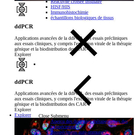
Réactivité croisée tissulaire
HISF/HIS
Immunohistochimie
échantillons biologiques de tissus
ddPCR
Applications avancées de la ddPCR, des essais précliniques
aux essais cliniques, y compris l'excrétion virale de la thérapie
génique et la biodistribution des CAR-T
Explorer
ddPCR
Applications avancées de la ddPCR, des essais précliniques
aux essais cliniques, y compris l'excrétion virale de la thérapie
génique et la biodistribution des CAR-T
Explorer
Explorer
Close Submenu
Aperçu des domaines thérapeutiques des
biospécimens
Biospécimens auto-immuns