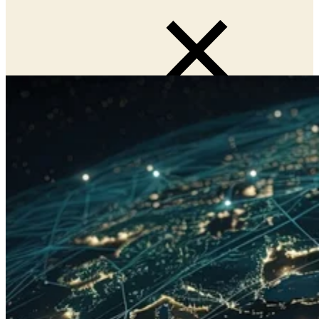
Close Submenu
Présentation des services de surveillance
immunitaire
Cytométrie en flux
Phénotypage cellulaire épigénétique
Epiontis ID
ELISpot et Fluorospot
Profilage des cytokines