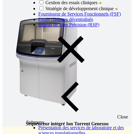
Gestion des essais cliniques
Stratégie de développement clinique
Fournisseur de Services Fonctionnels (FSF)
Essais cliniques décentralisés
Réseau de Sites Précision (RSP)
Close
Submenu
Séquenceur intégré Ion Torrent Genexus
Présentation des services de laboratoire et des
sciences translationnelles