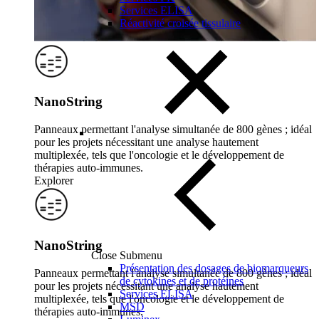
Services ELISA
Réactivité croisée tissulaire
NanoString
Panneaux permettant l'analyse simultanée de 800 gènes ; idéal
pour les projets nécessitant une analyse hautement
multiplexée, tels que l'oncologie et le développement de
thérapies auto-immunes.
Explorer
NanoString
Close Submenu
Présentation des dosages de biomarqueurs
Panneaux permettant l'analyse simultanée de 800 gènes ; idéal
de cytokines et de protéines
pour les projets nécessitant une analyse hautement
Services ELISA
multiplexée, tels que l'oncologie et le développement de
MSD
thérapies auto-immunes.