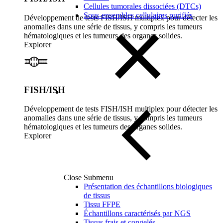
Cellules tumorales dissociées (DTCs)
Sous-ensembles cellulaires purifiés
Développement de tests FISH/ISH multiplex pour détecter les
anomalies dans une série de tissus, y compris les tumeurs
hématologiques et les tumeurs des organes solides.
Explorer
FISH/ISH
Développement de tests FISH/ISH multiplex pour détecter les
anomalies dans une série de tissus, y compris les tumeurs
hématologiques et les tumeurs des organes solides.
Explorer
Close Submenu
Présentation des échantillons biologiques
de tissus
Tissu FFPE
Échantillons caractérisés par NGS
Tissus frais et congelés