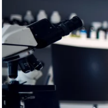
Profil d'expression génétique des biopsies
HISF/HIS
TEFP échantillons biologiques de tissus
Close Submenu
Services d'analyse de biopsie liquide
Plateforme ApoStream de capture des
CTC
Immunofluorescence multiplex