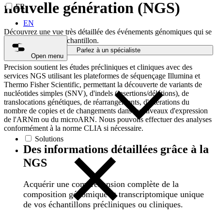
nouvelle génération (NGS)
FR
EN
Découvrez une vue très détaillée des événements génomiques qui se
produisent dans un échantillon.
Parlez à un spécialiste
Open menu
Precision soutient les études précliniques et cliniques avec des
services NGS utilisant les plateformes de séquençage Illumina et
Thermo Fisher Scientific, permettant la découverte de variants de
nucléotides simples (SNV), d'indels (insertions/délétions), de
translocations génétiques, de réarrangements, d'altérations du
nombre de copies et de changements dans les niveaux d'expression
de l'ARNm ou du microARN. Nous pouvons effectuer des analyses
conformément à la norme CLIA si nécessaire.
Solutions
Des informations détaillées grâce à la
NGS
Acquérir une compréhension complète de la
composition génomique et transcriptomique unique
de vos échantillons précliniques ou cliniques.