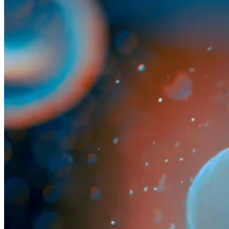
Close
Submenu
Présentation des biospécimens
Collections de biospécimens personnalisés
Domaines thérapeutiques des biospécimens
Cellules viables
Tissus
Sang, biofluides et dérivés
Spécimens diagnostiques résiduels
Biospécimens pour le diagnostic par biopsie
liquide
Donner du sang