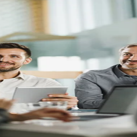
uces tissulaires
Explorer
Close Submenu