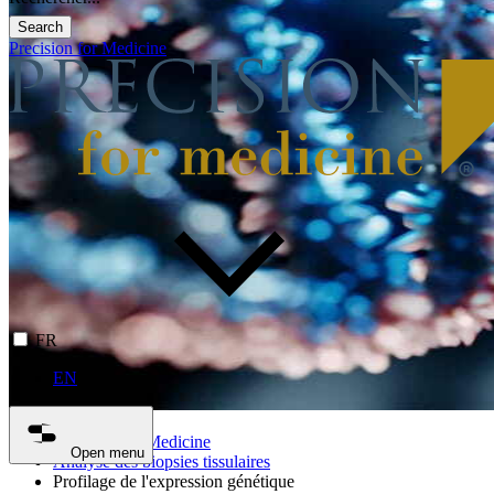
Search
Precision for Medicine
FR
EN
Precision for Medicine
Open menu
Analyse des biopsies tissulaires
Profilage de l'expression génétique