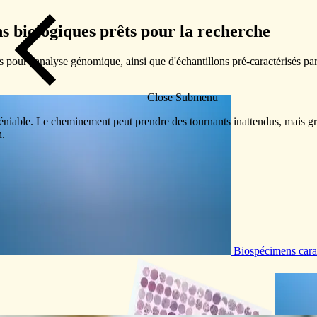
ns biologiques prêts pour la recherche
ts pour l'analyse génomique, ainsi que d'échantillons pré-caractérisés p
Close Submenu
niable. Le cheminement peut prendre des tournants inattendus, mais grâc
n.
Biospécimens cara