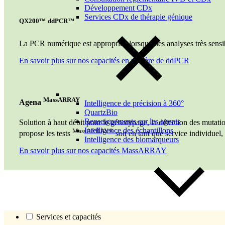
Développement CDx
Services CDx de thérapie génique
QX200™
ddPCR™
La PCR numérique est appropriée lorsque des analyses très sensi
En savoir plus sur nos capacités en matière de ddPCR
MassARRAY
Agena
Intelligence de précision à 360°
QuartzBio
Renseignements sur les agents
Solution à haut débit pour le génotypage, la détection des mutati
Intelligence des échantillons
MassARRAY®
propose les tests
soit en tant que service individuel
Intelligence des biomarqueurs
En savoir plus sur nos capacités MassARRAY
Services et capacités