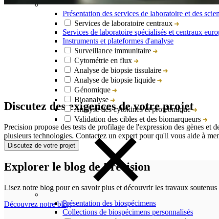
Présentation des services de laboratoire et des scie
Services de laboratoire centraux
Services de laboratoire spécialisés et centraux eur
Instruments et plateformes d'analyse
Surveillance immunitaire
Cytométrie en flux
Analyse de biopsie tissulaire
Analyse de biopsie liquide
Génomique
Bioanalyse
Discutez des exigences de votre projet
Analyse des cytokines et protéomique
Validation des cibles et des biomarqueurs
Precision propose des tests de profilage de l'expression des gènes et de
plusieurs technologies. Contactez un expert pour qu'il vous aide à men
Discutez de votre projet
Explorer le blog de Precision
Lisez notre blog pour en savoir plus et découvrir les travaux soutenus 
Présentation des biospécimens
Découvrez notre blog
Collections de biospécimens personnalisés