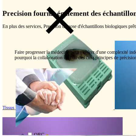
Precision fournit également des échantillo
En plus des services, Precision dispose d'échantillons biologiques prê
Faire progresser la médecine peut s'avérer d'une complexité indé
pourquoi la collaboration est l'un des cinq principes de précisio
Tissus FFPE
Explorer
ORC