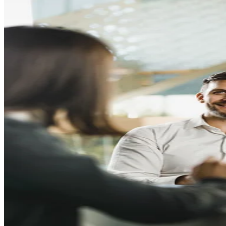
Services de laboratoire
Échantillons biologiques
Microp
Capacités mondiales
Gestion des essais cliniques
Stratégie de développement clinique
Fournisseur de Services Fonctionnels (FSF)
Essais cliniques décentralisés
Réseau de Sites Précision (RSP)