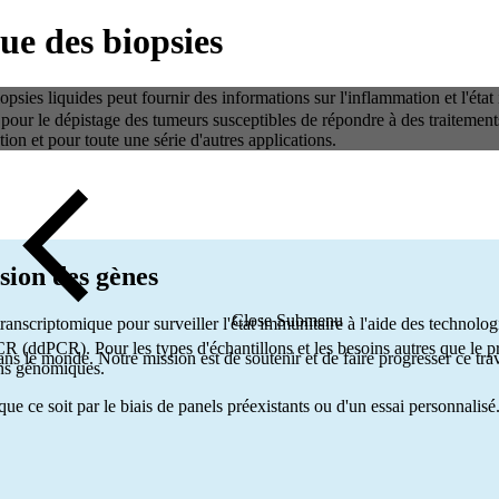
ue des biopsies
opsies liquides peut fournir des informations sur l'inflammation et l'état
 pour le dépistage des tumeurs susceptibles de répondre à des traitements
ion et pour toute une série d'autres applications.
ssion des gènes
Close Submenu
transcriptomique pour surveiller l'état immunitaire à l'aide des technol
R (ddPCR). Pour les types d'échantillons et les besoins autres que le p
ns le monde. Notre mission est de soutenir et de faire progresser ce trava
ons génomiques.
ue ce soit par le biais de panels préexistants ou d'un essai personnalisé