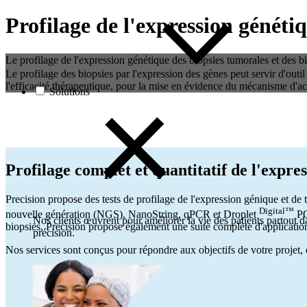
Profilage de l'expression génétiq
Le profilage de l'expression génétique des biopsies tumorales et des bi
Le profilage des biopsies par l'expression des gènes peut servir d'outil
l'efficacité thérapeutique, pour la mise en évidence du mécanisme d'act
Solutions
Profilage complet et quantitatif de l'expre
Precision propose des tests de profilage de l'expression génique et de 
Digital™
nouvelle génération (NGS), NanoString, qPCR et Droplet
PC
Nos clients œuvrent pour améliorer la vie des patients partout da
biopsies, Precision propose également une suite complète d'applicati
précision.
Nos services sont conçus pour répondre aux objectifs de votre projet, q