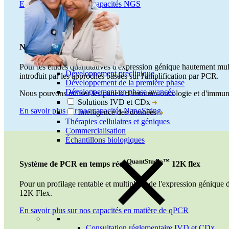
En savoir plus sur nos capacités NGS
nCounter®
NanoString
Pour les études quantitatives d'expression génique hautement mul
Développement préclinique
introduit par les approches basées sur l'amplification par PCR.
Développement de la première phase
Développement en phase avancée
Nous pouvons utiliser les panels d'immuno-oncologie et d'immuno
Solutions IVD et CDx
En savoir plus sur nos capacités NanoString
Intelligence des données
Thérapies cellulaires et géniques
Commercialisation
Échantillons biologiques
QuantStudio™
Système de PCR en temps réel
12K flex
Pour un profilage rentable et multiplexé de l'expression géniqu
12K Flex.
En savoir plus sur nos capacités en matière de qPCR
Consultation réglementaire IVD et CDx