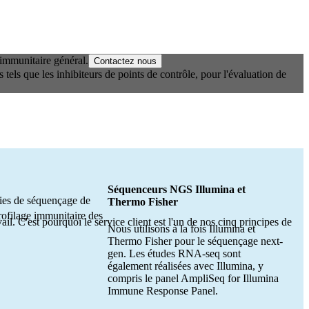
 immunitaire général.
Contactez nous
 tels que les inhibiteurs de points de contrôle, pour l'évaluation de
Séquenceurs NGS Illumina et
ogies de séquençage de
Thermo Fisher
rofilage immunitaire des
il. C'est pourquoi le service client est l'un de nos cinq principes de
Nous utilisons à la fois Illumina et
Thermo Fisher pour le séquençage next-
.
gen. Les études RNA-seq sont
également réalisées avec Illumina, y
compris le panel AmpliSeq for Illumina
Immune Response Panel.