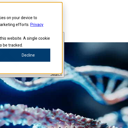
kies on your device to
marketing efforts.
Privacy
this website. A single cookie
o be tracked.
Decline
Search