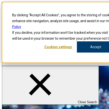
Skip to content
Blog
By clicking “Accept All Cookies”, you agree to the storing of coo
Enquêteurs
Carrières
enhance site navigation, analyze site usage, and assist in our 
Policy
If you decline, your information won’t be tracked when you visit 
will be used in your browser to remember your preference not t
Cookies settings
Accept
Close Search