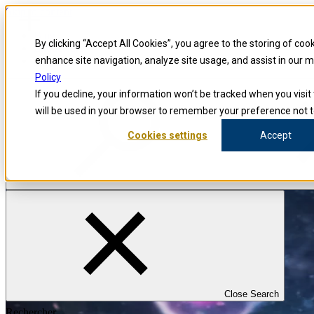
Skip to content
Blog
By clicking “Accept All Cookies”, you agree to the storing of coo
Enquêteurs
Carrières
enhance site navigation, analyze site usage, and assist in our 
Policy
If you decline, your information won’t be tracked when you visit 
will be used in your browser to remember your preference not t
Cookies settings
Accept
Close Search