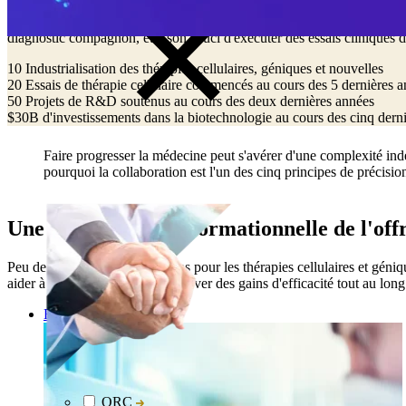
Notre expérience dans le développement de plusieurs types de thérapie
les cellules souches et les lymphocytes infiltrant les tumeurs. Grâce 
diagnostic compagnon, et à son souci d'exécuter des essais cliniques d
10
Industrialisation des thérapies cellulaires, géniques et nouvelles
20
Essais de thérapie cellulaire commencés au cours des 5 dernières 
50
Projets de R&D soutenus au cours des deux dernières années
30
d'investissements dans la biotechnologie au cours des cinq dern
Faire progresser la médecine peut s'avérer d'une complexité indé
pourquoi la collaboration est l'un des cinq principes de précisio
Une approche transformationnelle de l'offre
Peu de fournisseurs de solutions pour les thérapies cellulaires et géni
aider à réduire les délais et à trouver des gains d'efficacité tout au 
Explorer
ORC