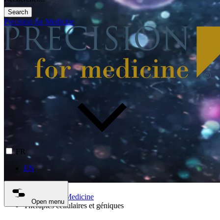
Search
Precision for Medicine
FR
EN
Precision for Medicine
Open menu
Thérapies cellulaires et géniques