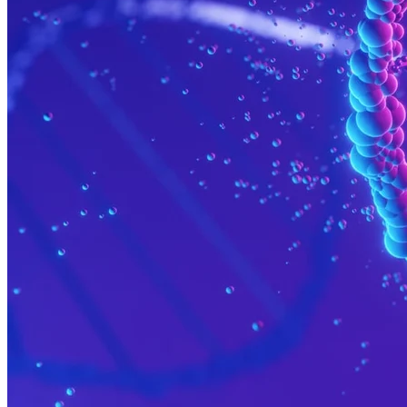
Développement CDx
Services CDx de thérapie génique
Intelligence de précision à 360°
QuartzBio
Renseignements sur les agents
Intelligence des échantillons
Intelligence des biomarqueurs
Favoriser les innovations en matière de thé
Services et capacités