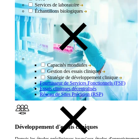
Services de laboratoire
Échantillons biologiques
Capacités mondiales
Gestion des essais cliniques
Stratégie de développement clinique
Fournisseur de Services Fonctionnels (FSF)
Essais cliniques décentralisés
Réseau de Sites Précision (RSP)
Développement d'essais cliniques
Depuis les études précliniques jusqu'aux études d'enregistrement