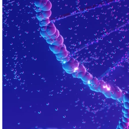
Développement préclinique
Développement de la première phase
Développement en phase avancée
Solutions IVD et CDx
Intelligence des données
Thérapies cellulaires et géniques
Commercialisation
Échantillons biologiques
Consultation réglementaire IVD et CDx