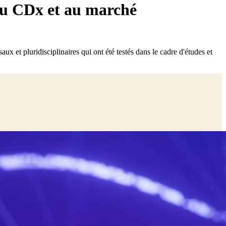
au CDx et au marché
x et pluridisciplinaires qui ont été testés dans le cadre d'études et
il. C'est pourquoi le service client est l'un de nos cinq principes de