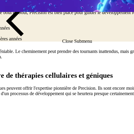
s cellulaires nous permet de développer des solutions sur mesure pour 
à son leadership en matière d'immunogénicité des thérapies géniques, à u
e bout en bout, Precision est bien placé pour guider le développement r
années
ières années
Close Submenu
niable. Le cheminement peut prendre des tournants inattendus, mais grâc
n.
 de thérapies cellulaires et géniques
ques peuvent offrir l'expertise pionnière de Precision. Ils sont encore m
long d'un processus de développement qui se heurtera presque certainement 