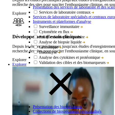
recherche des sites pour susciter l'enthousiasme clinique, en sou
Présentation des services de laboratoire et des scie
Services de laboratoire centraux
Explorer
Services de laboratoire spécialisés et centraux eur
Instruments et plateformes d'analyse
Surveillance immunitaire
Cytométrie en flux
Développement d'essais cliniques
Analyse de biopsie tissulaire
Analyse de biopsie liquide
Depuis les études précliniques jusqu'aux études d'enregistrement
Génomique
recherche des sites pour susciter l'enthousiasme clinique, en sou
Bioanalyse
Analyse des cytokines et protéomique
Explorer
Validation des cibles et des biomarqueurs
Explorer
Présentation des biospécimens
Collections de biospécimens personnalisés