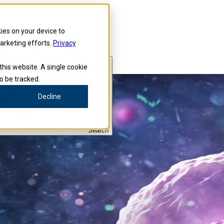
kies on your device to
marketing efforts.
Privacy
this website. A single cookie
o be tracked.
Decline
Search