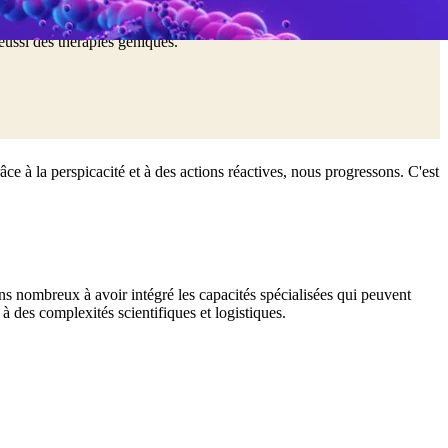
chaque type de cellule thérapeutique, y compris les cellules CAR-T,
ne équipe réglementaire qui coordonne la stratégie thérapeutique et de
éussi des thérapies géniques.
e à la perspicacité et à des actions réactives, nous progressons. C'est
oins nombreux à avoir intégré les capacités spécialisées qui peuvent
à des complexités scientifiques et logistiques.