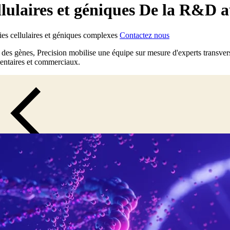
llulaires et géniques De la R&D 
ies cellulaires et géniques complexes
Contactez nous
es gènes, Precision mobilise une équipe sur mesure d'experts transversau
ementaires et commerciaux.
Close Submenu
ns le monde. Notre mission est de soutenir et de faire progresser ce trava