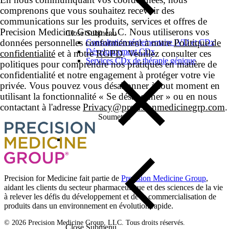
comprenons que vous souhaitez recevoir des
communications sur les produits, services et offres de
Precision Medicine Group LLC. Nous utiliserons vos
Close Submenu
données personnelles conformément à notre
Politique de
Consultation réglementaire IVD et CDx
Développement CDx
confidentialité
et à notre
RGPD
. Veuillez consulter ces
Services CDx de thérapie génique
politiques pour comprendre nos pratiques en matière de
confidentialité et notre engagement à protéger votre vie
privée. Vous pouvez vous désabonner à tout moment en
utilisant la fonctionnalité « Se désabonner » ou en nous
contactant à l'adresse
Privacy@precisionmedicinegrp.com
.
Precision for Medicine fait partie de
Precision Medicine Group
,
aidant les clients du secteur pharmaceutique et des sciences de la vie
à relever les défis du développement et de la commercialisation de
produits dans un environnement en évolution rapide.
© 2026 Precision Medicine Group, LLC. Tous droits réservés.
Close Submenu